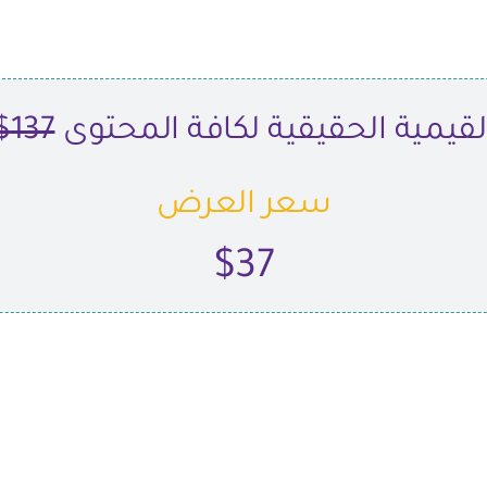
لقيمية الحقيقية لكافة المحتوى
137$
سعر العرض
$37