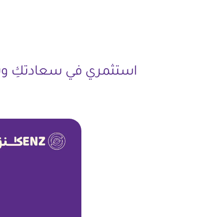
Ski
t
conten
استثمري في سعادتكِ وس