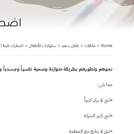
اضطر
Home
مقالات
طفل سعيد
سلوكيات الأطفال
اضطراب فرط ال
نموهم وتطورهم بطريقة متوازنة وصحية نفسياً وجسدياً وتعل
مما يلي:
•ابني لا يركز كثيراً
•ابني كثير الحركة
•ابني لا يتابع مع المعلمة