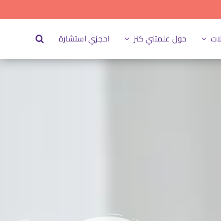
ات
حول علمتني كنز
احجزي استشارة