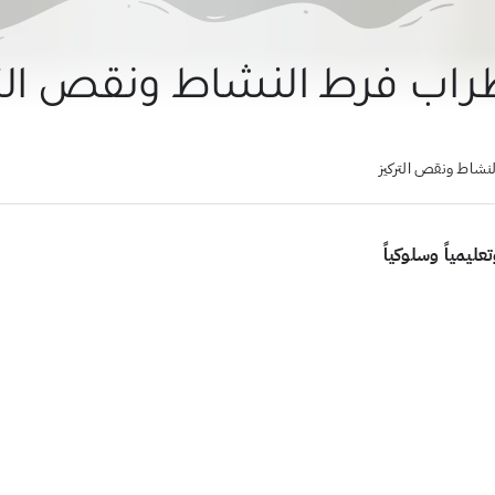
اب فرط النشاط ونقص التر
نشاط ونقص التركيز
يمياً وسلوكياً