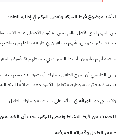
لنأخذ موضوع فرط الحركة ونقص التركيز في إطاره العام:
من المهم لدى الأهل والمهتمين بشؤون الأطفال عدم الاستعجال
محدد وغير مدروس، لأنهم يختلفون في طريقة تفاعلهم وتعاطيهم م
خاصة أنهم يتأثرون بأبسط التغيرات في محيطهم (كالأسرة والمقر
ومن الطبيعي أن يخرج الطفل بسلوك أو تصرف قد تستهجنه العائلة
بيئته، كيفية تربيته، وطريقة تعامل الأسرة معه، إضافةً للبيئة الث
ولا ننسى دور
الوراثة
في التأثير على شخصية وسلوك الطفل.
للحديث عن فرط النشاط ونقص التركيز، يجب أن نأخذ بعين ا
•
عمر الطفل وقدراته المعرفية
: