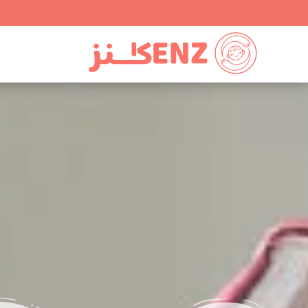
Ski
t
conten