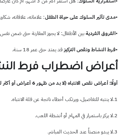
•
استمرارية السلوك
: هل استمر أكثر من 3 أشهر، أم كان عارضاً؟
•
مدى تأثير السلوك على حياة الطفل
: علاماته، علاقاته، شكاو
•
الفروق الفردية
بين الأطفال: لا يجوز المقارنة حتى ضمن نفس ا
•
فرط النشاط ونقص التركيز
قد يمتد حتى عمر 18 سنة.
أعراض اضطراب فرط النشاط و
أولًا: أعراض نقص الانتباه (لا بد من ظهور 6 أعراض أو أكثر لمدة 6 أشهر):
1.لا ينتبه للتفاصيل، ويرتكب أخطاء ناتجة عن قلة الانتباه.
2.لا يركز باستمرار في المهام أو أنشطة اللعب.
3.لا يبدو منصتاً عند الحديث المباشر.