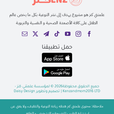
علمتني كنز هو مشروع يهدف إلى نشر التوعية بكل ما يخص عالم
الطفل على كافة الأصعدة الصحية و النفسية والتربوية
حمل تطبيقنا
جميع الحقوق محفوظة2026 © لمؤسسة علمتني كنز -
Kenzandmom2016 LTD
| تصميم وتطوير
Daisy Design
ملاحظة: محتوى علمتني كنز هدفه زيادة التوعية والتثقيف، ولا يغني عن
استشارة الطبيب للنصيحة و التشخيص و العلاج.