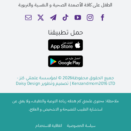
الطفل على كافة الأصعدة الصحية و النفسية والتربوية
حمل تطبيقنا
جميع الحقوق محفوظة2026 © لمؤسسة علمتني كنز -
Kenzandmom2016 LTD
| تصميم وتطوير
Daisy Design
ملاحظة: محتوى علمتني كنز هدفه زيادة التوعية والتثقيف، ولا يغني عن
استشارة الطبيب للنصيحة و التشخيص و العلاج.
سياسة الخصوصية
اتفاقية الاستخدام