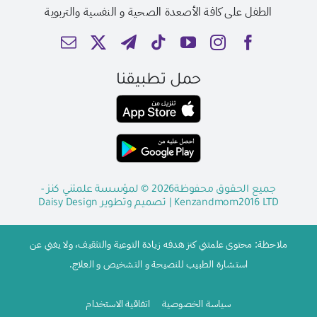
الطفل على كافة الأصعدة الصحية و النفسية والتربوية
حمل تطبيقنا
جميع الحقوق محفوظة2026 © لمؤسسة علمتني كنز -
Kenzandmom2016 LTD
| تصميم وتطوير
Daisy Design
ملاحظة: محتوى علمتني كنز هدفه زيادة التوعية والتثقيف، ولا يغني عن
استشارة الطبيب للنصيحة و التشخيص و العلاج.
سياسة الخصوصية
اتفاقية الاستخدام