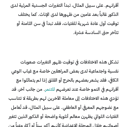
أقرانهم. على سبيل المثال، تبدأ التغيرات الجسدية المرئية لدى
الذكور غالباً بعد عامين من ظهورها لدى الإناث. كما يختلف
توقيت أول عادة شهرية للفتيات، فقد تبدأ في سن الثامنة أو
تتأخر حتى السادسة عشرة.
تشكل هذه الاختلافات في توقيت ظهور التغيرات صعوبات
نفسية واجتماعية لدى بعض المراهقين خاصة مع غياب الوعي
الكافي، فقد يشعر بعضهم بالحرج أو القلق إذا لم يتماثلوا مع
أقرانهم في النمو خاصة عند تعرضهم
للتنمر
. من جانب آخر، قد
تؤدي هذه الاختلافات إلى معاملة الآخرين لهم بطريقة لا تتناسب
مع نضوجهم المعرفي أو العاطفي. على سبيل المثال، قد تُعامل
الفتيات اللواتي يظهرن معالم أنثوية واضحة أو الذكور الذين تتغير
أصواتهم خلال المرحلة الإعدادية كأنهم أكبر سناً أو أكثر وعياً من