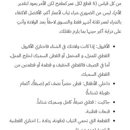
من كل قياس (5 قطع لكل عمر كمقترح لكن الأمر يعود لتقدير
الأم)، ليس من الضروري شراء ثياب لأعمار أكبر، الأفضل الاكتفاء
بالشراء لعمر ثلاثة أشهر فقط والتسوق لاحقاً بعد الولادة وأنتِ
على دراية أكبر حينها بما يلزم طفلك.
الأفرول: إذا كانت ولادتك في الشتاء فاختاري الأفرول
القطني للمنزل، و المخمل أو القطن السميك لخارج المنزل،
أما في الصيف فالقطني الخفيف و قطعة أو قطعتين من
القطني السميك.
داخلي الأطفال: قطن حصراً نصف كم (صيفاً)، أكمام
طويلة (شتاءاً)
جاكيت : قطني صيفاً، كامل وسميك شتاءاً.
قبعات قطنية.
القطعة التي تحمي الثياب (دقونة، ردادة ..) اختاري القطنية