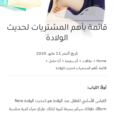
حول علمتني كنز
احجزي استشارة
قائمة بأهم المشتريات لحديث
لبحث
الولادة
ن:
تاريخ النشر 11 مايو, 2020
Home
مقالات
أم سعيدة
أنا حامل
قائمة بأهم المشتريات لحديث الولادة
أولاً: الثياب:
القياس الأساسي للطفل عند الولادة هو (حديث الولادة New
Born)، طفلك سيكبر بسرعة كبيرة لذلك عليكِ شراء كمية مناسبة