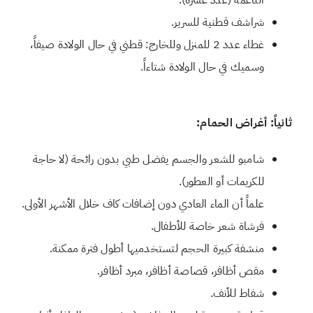
الناعمة (عدد عشرة).
شراشف قطنية للسرير.
غطاء عدد 2 للمنزل وللخارج: قطني في حال الولادة صيفاً،
وسميك في حال الولادة شتاءاً.
ثانياً: أغراض الحمام
:
شامبو للشعر والجسم يفضل طبي بدون رائحة (لا حاجة
للكريمات أو العطور).
علماً أن الماء العادي دون إضافات كاف خلال الأشهر الأولى.
فرشاة شعر خاصة للأطفال.
منشفة كبيرة الحجم لتستخدميها أطول فترة ممكنة.
مقص أظافر، قصاصة أظافر، مبرد أظافر.
شفاط للأنف.