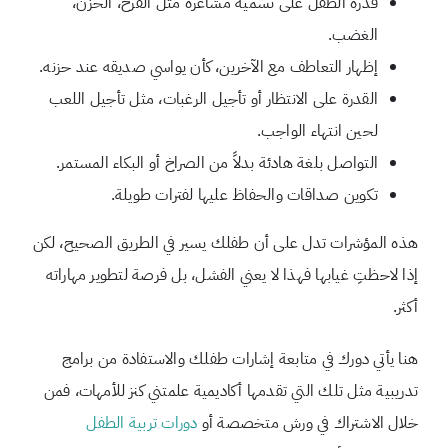
قدرة الطفل على تسمية مشاعره مثل الفرح، الحزن،
الغضب.
إظهار التعاطف مع الآخرين، كأن يواسي صديقه عند حزنه.
القدرة على الانتظار أو تأجيل الرغبات، مثل تأجيل اللعب
لحين انتهاء الواجب.
التواصل بلغة هادئة بدلاً من الصراخ أو البكاء المستمر.
تكوين صداقات والحفاظ عليها لفترات طويلة.
هذه المؤشرات تدل على أن طفلك يسير في الطريق الصحيح، لكن
إذا لاحظتِ غيابها فهذا لا يعني الفشل، بل فرصة لتطوير مهاراته
أكثر.
هنا يأتي دورك في متابعة إشارات طفلك والاستفادة من برامج
تدريبية مثل تلك التي تقدمها أكاديمية علمتني كنز للأمهات، فمن
خلال الاشتراك في ورش متخصصة أو
دورات تربية الطفل