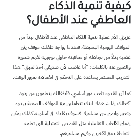
كيفية تنمية الذكاء
العاطفي عند الأطفال؟
عزيزتي الأم عملية تنمية الذكاء العاطفي عند الأطفال تبدأ من
المواقف اليومية البسيطة، فعندما يواجه طفلك موقف يثير
غضبه بدلاً من تجاهله أو معاقبته حاولي توجيهه لفهم شعوره
والتعبير عنه بالكلمات: “أنا غاضب لأن صديقي أخذ لعبتي” هذا
التدريب المستمر يساعده على التحكم في انفعالاته بمرور الوقت.
كما أن القدوة تلعب دور أساسي، فأطفالك يتعلمون من ردود
أفعالك إذا شاهدك ابنك تتعاملين مع المواقف الصعبة بهدوء
وتعبير واضح عن مشاعرك فسوف يقلدك في أسلوبه، كذلك يمكن
إدماج الألعاب التفاعلية مثل القصص التمثيلية التي تعلمه
التعاطف مع الآخرين وفهم مشاعرهم.