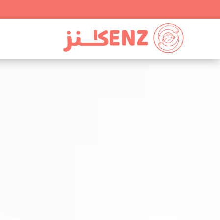
Ski
t
conten