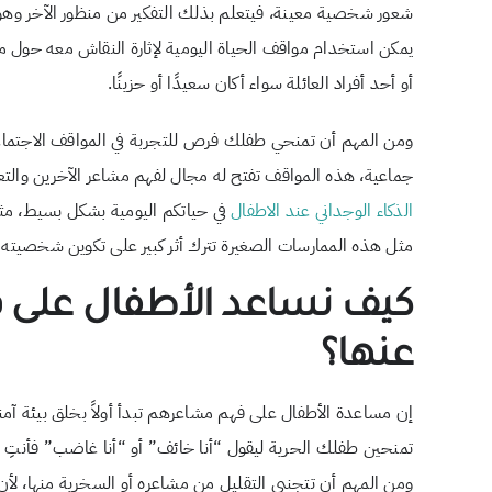
شعور شخصية معينة، فيتعلم بذلك التفكير من منظور الآخر وهو 
يمكن استخدام مواقف الحياة اليومية لإثارة النقاش معه حول 
أو أحد أفراد العائلة سواء أكان سعيدًا أو حزينًا.
ومن المهم أن تمنحي طفلك فرص للتجربة في المواقف الاجتماعية
جماعية، هذه المواقف تفتح له مجال لفهم مشاعر الآخرين وال
الذكاء الوجداني عند الاطفال
في حياتكم اليومية بشكل بسيط، مث
مثل هذه الممارسات الصغيرة تترك أثر كبير على تكوين شخصيته 
كيف نساعد الأطفال على 
عنها؟
إن مساعدة الأطفال على فهم مشاعرهم تبدأ أولاً بخلق بيئة آمن
تمنحين طفلك الحرية ليقول “أنا خائف” أو “أنا غاضب” فأنتِ تع
ومن المهم أن تتجنبي التقليل من مشاعره أو السخرية منها، لأن 