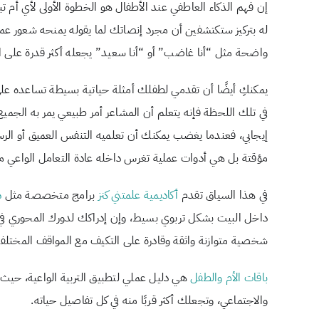
إن فهم الذكاء العاطفي عند الأطفال هو الخطوة الأولى لأي أم
له بتركيز ستكتشفين أن مجرد إنصاتك لما يقوله يمنحه شعور ع
واضحة مثل “أنا غاضب” أو “أنا سعيد” يجعله أكثر قدرة على التعب
يمكنكِ أيضًا أن تقدمي لطفلك أمثلة حياتية بسيطة تساعده على
في تلك اللحظة فإنه يتعلم أن المشاعر أمر طبيعي يمر به الجم
إيجابي، فعندما يغضب يمكنك أن تعلميه التنفس العميق أو الر
مؤقتة بل هي أدوات عملية تغرس داخله عادة التعامل الواعي مع
في هذا السياق تقدم
أكاديمية علمتني كنز
برامج متخصصة مثل
د
داخل البيت بشكل تربوي بسيط، وإن إدراكك لدورك المحوري في
شخصية متوازنة واثقة وقادرة على التكيف مع المواقف المختلفة
باقات الأم والطفل
هي دليل عملي لتطبيق التربية الواعية، حيث
والاجتماعي، وتجعلك أكثر قربًا منه في كل تفاصيل حياته.