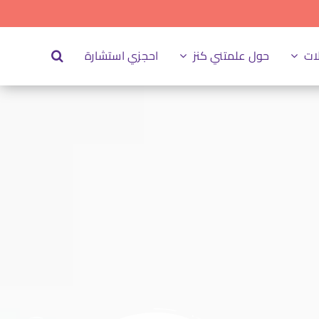
ات
حول علمتني كنز
احجزي استشارة