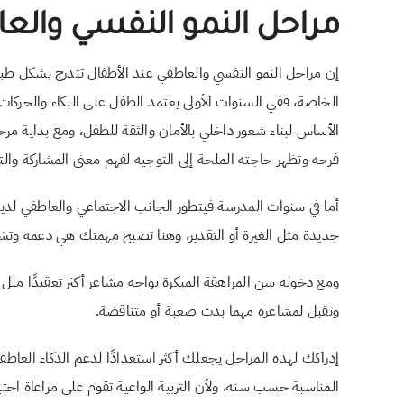
مراحل النمو النفسي والع
إن مراحل النمو النفسي والعاطفي عند الأطفال تتدرج بشكل طبيع
الخاصة، ففي السنوات الأولى يعتمد الطفل على البكاء والحركات لل
الأساس لبناء شعور داخلي بالأمان والثقة للطفل، ومع بداية مرح
فرحه وتظهر حاجته الملحة إلى التوجيه لفهم معنى المشاركة وا
أما في سنوات المدرسة فيتطور الجانب الاجتماعي والعاطفي لد
جديدة مثل الغيرة أو التقدير، وهنا تصبح مهمتك هي دعمه وتشج
ومع دخوله سن المراهقة المبكرة يواجه مشاعر أكثر تعقيدًا مثل 
وتقبل لمشاعره مهما بدت صعبة أو متناقضة.
إدراكك لهذه المراحل يجعلك أكثر استعدادًا لدعم الذكاء العا
المناسبة حسب سنه، ولأن التربية الواعية تقوم على مراعاة احت