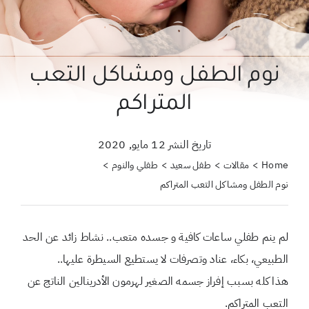
حول علمتني كنز
احجزي استشارة
نوم الطفل ومشاكل التعب
لبحث
المتراكم
ن:
تاريخ النشر 12 مايو, 2020
Home
مقالات
طفل سعيد
طفلي والنوم
نوم الطفل ومشاكل التعب المتراكم
لم ينم طفلي ساعات كافية و جسده متعب.. نشاط زائد عن الحد
الطبيعي، بكاء، عناد وتصرفات لا يستطيع السيطرة عليها..
هذا كله بسبب إفراز جسمه الصغير لهرمون الأدرينالين الناتج عن
التعب المتراكم.