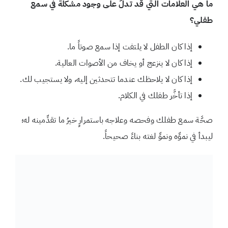
ما هي العلامات التي قد تدلُّ على وجود مشكلة في سمع
طفلي؟
إذا كان الطفل لا يلتفت إذا سمع صوتاً ما.
إذا كان لا ينزعج أو يخاف من الأصوات العالية.
إذا كان لا يلاحظك عندما تتحدثين إليه، ولا يستجيب لك.
إذا تأخَّر طفلك في الكلام.
صحَّة سمع طفلك وفحصه وعلاجه باستمرارٍ خيرُ ما تقدِّمينه له؛
ليبدأ في نموِّه ونموِّ لغته بناءً صحيحاً.
ياسمين غوشة