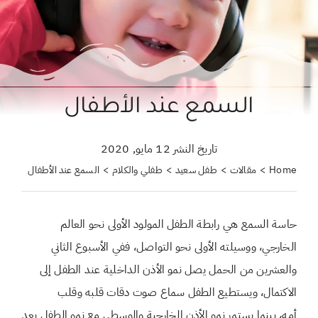
حول علمتني كنز
احجزي استشارة
لبحث
السمع عند الأطفال
ن:
تاريخ النشر 12 مايو, 2020
Home
مقالات
طفل سعيد
طفلي والكلام
السمع عند الأطفال
حاسة السمع هي رابطة الطفل المولود الأولى نحو العالم
الخارجي، ووسيلته الأولى نحو التواصل، ففي الأسبوع الثاني
والعشرين من الحمل يصل نمو الأذن الداخلية عند الطفل إلى
الاكتمال، ويستطيع الطفل سماع صوت دقات قلبه وقلب
أمه، بينما يستمر نمو الأذن الخارجية والوسطى مع نمو الطفل بعد