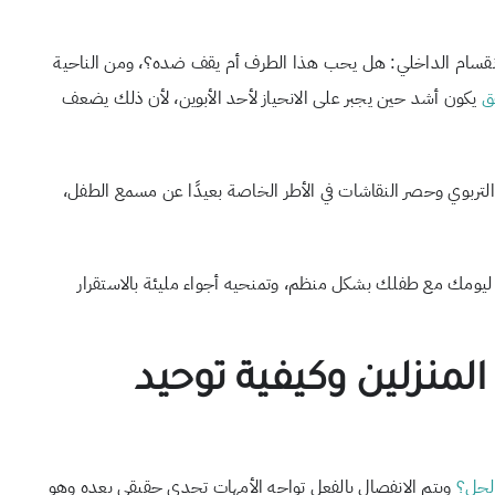
لانقسام الداخلي: هل يحب هذا الطرف أم يقف ضده؟، ومن الناحية
ق
يكون أشد حين يجبر على الانحياز لأحد الأبوين، لأن ذلك يضعف
التربوي وحصر النقاشات في الأطر الخاصة بعيدًا عن مسمع الطفل،
يومك مع طفلك بشكل منظم، وتمنحيه أجواء مليئة بالاستقرار
المنزلين وكيفية توحيد
الحل؟
ويتم الانفصال بالفعل تواجه الأمهات تحدي حقيقي بعده وهو