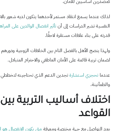
كمصدرين أساسيين للأمان.
لذلك عندما يسمع انتقاد مستمر لأحدهما يتكون لديه شعور با
النفسية تشير الدراسات إلى أن
تأثير انفصال الوالدين على المراه
قدرته على بناء علاقات مستقرة لاحقًا.
ولهذا ينصح الأهل بالفصل التام بين الخلافات الزوجية ودورهم 
لضمان تربية قائمة على الأمان العاطفي والاحترام المتبادل.
عندما
تحجزي استشارة
تجدين الدعم الذي تحتاجينه لتخططي ل
والطمأنينة.
اختلاف أساليب التربية بين 
القواعد
بعد التواصل مع جهة مختصة ومعرفة
متى يكون الانفصال هو 