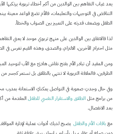
يعد غياب التفاهم بين الوالدين من أكبر أخطاء تربوية يرتكبها الآ
التناقض في التوجيهات والتعليمات، فالأم تضع قواعد معينة بينم
الطفل ويضعف قدرته على التمييز بين الصواب والخطأ.
لذا فالاتفاق بين الوالدين على منهج تربوي موحد لا يعني التفاهم 
مثل احترام الآخرين، الالتزام، والصدق، وهذه القيم تغرس في الط
ومن المفيد أن تبادر الأم بفتح نقاش هادئ مع الأب لتوحيد المب
الطرفين، فالعلاقة التربوية لا تنتهي بالطلاق بل تستمر كجسر م
وفي حال وجدتِ صعوبة في التواصل يمكنكِ الاستعانة بمدرب مخ
من برامج مثل
الطلاق والاستقرار النفسي للطفل
المقدمة من أكاد
بعد الانفصال.
مع
باقات الأم والطفل
يصبح لديك أدوات عملية لإدارة المواقف
دون صراخ أو عقاب، بل بأسلوب إيجابي يبني علاقة ثقة.