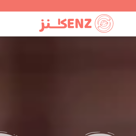
Ski
t
conten