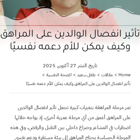
حول علمتني كنز
احجزي استشارة
تأثير انفصال الوالدين على المراهق
لبحث
وكيف يمكن للأم دعمه نفسيًا
ن:
تاريخ النشر 27 أكتوبر, 2025
Home
مقالات
طفل سعيد
الصحة النفسية
تأثير انفصال الوالدين على المراهق وكيف يمكن للأم دعمه نفسيًا
تمر مرحلة المراهقة بتغيرات كبيرة تجعل تأثير انفصال الوالدين
على المراهق أعمق من أي مرحلة عمرية أخرى، إذ يواجه خلالها
اضطراب في المشاعر وصراع داخلي بين التقبل والرفض، وفي هذه
المرحلة الحساسة يحتاج المراهق إلى بيئة مستقرة ودعم نفسي