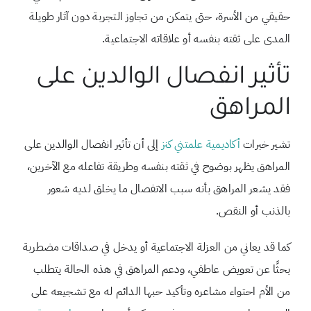
حقيقي من الأسرة، حتى يتمكن من تجاوز التجربة دون آثار طويلة
المدى على ثقته بنفسه أو علاقاته الاجتماعية.
تأثير انفصال الوالدين على
المراهق
تشير خبرات
أكاديمية علمتني كنز
إلى أن تأثير انفصال الوالدين على
المراهق يظهر بوضوح في ثقته بنفسه وطريقة تفاعله مع الآخرين،
فقد يشعر المراهق بأنه سبب الانفصال ما يخلق لديه شعور
بالذنب أو النقص.
كما قد يعاني من العزلة الاجتماعية أو يدخل في صداقات مضطربة
بحثًا عن تعويض عاطفي، ودعم المراهق في هذه الحالة يتطلب
من الأم احتواء مشاعره وتأكيد حبها الدائم له مع تشجيعه على