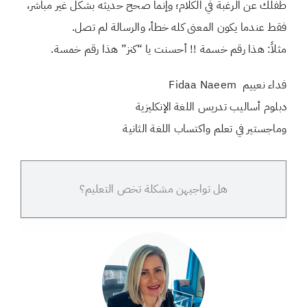
طفلك عن الرغبة في الكلام؛ وإنما صحح حديثه بشكل غير مباشر،
فقط عندما يكون المعنى كله خطأ، والرسالة لم تصل.
مثلاً: هذا رقم خسمة !! أحسنت يا “كنز” هذا رقم خمسة.
فداء نعييم Fidaa Naeem
دبلوم أساليب تدريس اللغة الإنكليزية
وماجستير في تعلم واكتساب اللغة الثانية
هل تواجيهن مشكلة تخص التعليم؟