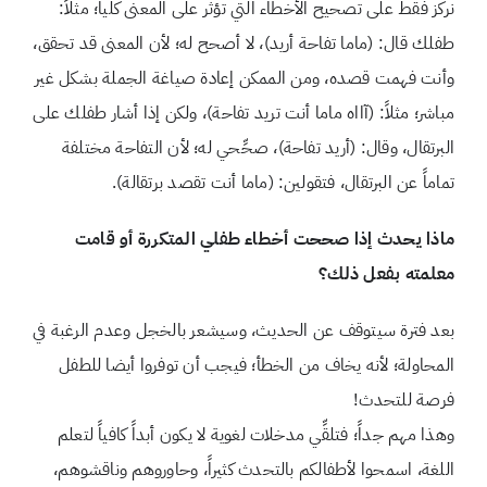
نركز فقط على تصحيح الأخطاء التي تؤثر على المعنى كلياً؛ مثلاً:
طفلك قال: (ماما تفاحة أريد)، لا أصحح له؛ لأن المعنى قد تحقق،
وأنت فهمت قصده، ومن الممكن إعادة صياغة الجملة بشكل غير
مباشر؛ مثلاً: (آااه ماما أنت تريد تفاحة)، ولكن إذا أشار طفلك على
البرتقال، وقال: (أريد تفاحة)، صحِّحي له؛ لأن التفاحة مختلفة
تماماً عن البرتقال، فتقولين: (ماما أنت تقصد برتقالة).
ماذا يحدث إذا صححت أخطاء طفلي المتكررة أو قامت
معلمته بفعل ذلك؟
بعد فترة سيتوقف عن الحديث، وسيشعر بالخجل وعدم الرغبة في
المحاولة؛ لأنه يخاف من الخطأ؛ فيجب أن توفروا أيضا للطفل
فرصة للتحدث!
وهذا مهم جداً؛ فتلقِّي مدخلات لغوية لا يكون أبداً كافياً لتعلم
اللغة، اسمحوا لأطفالكم بالتحدث كثيراً، وحاوروهم وناقشوهم،