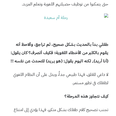
حتى يتمكنوا من توظيف حصيلتهم اللغوية وتعلم المزيد.
طفلي
بدأ
بالحديث
بشكل
صحيح،
ثم
تراجع،
وألاحظ
أنه
يقوم
بالكثير
من
الأخطاء
اللغوية؛
فكيف
أتصرف؟
كان
يقول
:
(
أنا
أريد
),
لكنه
اليوم
يقول
: (
هو
يريد
)
للتحدث
عن
نفسه
!!
لا داعي للقلق، فهذا طبيعي جداً، ويدل على أن النظام اللغوي
لطفلك في تطور مستمر.
كيف
نتجاوز
هذه
المرحلة؟
تجنب تصحيح كلام طفلك بشكل متكرر، فهذا يؤدي إلى امتناع