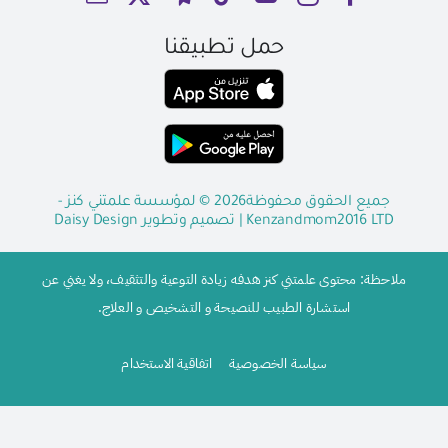
حمل تطبيقنا
جميع الحقوق محفوظة2026 © لمؤسسة علمتني كنز -
Kenzandmom2016 LTD
| تصميم وتطوير
Daisy Design
ملاحظة: محتوى علمتني كنز هدفه زيادة التوعية والتثقيف، ولا يغني عن
استشارة الطبيب للنصيحة و التشخيص و العلاج.
سياسة الخصوصية
اتفاقية الاستخدام