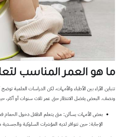
ما هو العمر المناسب لتعل
تتباين الآراء بين الأطباء والأمهات، لكن الدراسات العلمية توضح 
ونصف. البعض يفضل الانتظار حتى عمر ثلاث سنوات أو أكثر، حيث
بعض الأمهات يسألن: متى يتعلم الطفل دخول الحمام فعل
الإجابة: حين تتوافر لديه المؤشرات السلوكية والجسدية م