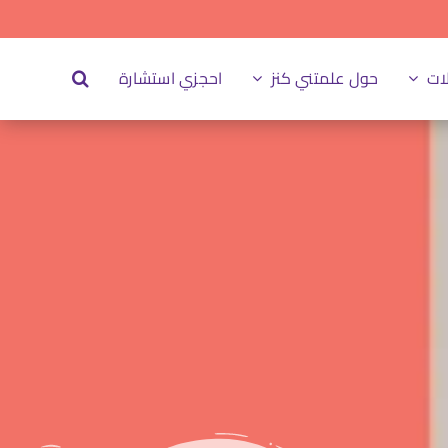
ات
حول علمتني كنز
احجزي استشارة