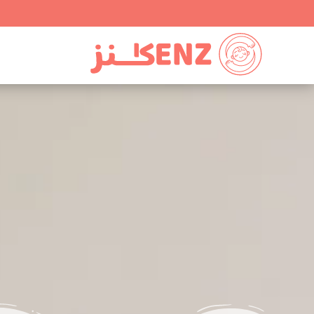
Ski
t
conten