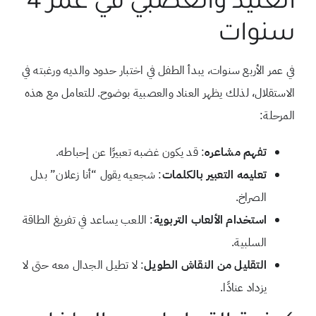
العنيد والعصبي في عمر 4
سنوات
في عمر الأربع سنوات، يبدأ الطفل في اختبار حدود والديه ورغبته في
الاستقلال، لذلك يظهر العناد والعصبية بوضوح. للتعامل مع هذه
المرحلة:
تفهم مشاعره
: قد يكون غضبه تعبيرًا عن إحباطه.
تعليمه التعبير بالكلمات
: شجعيه يقول “أنا زعلان” بدل
الصراخ.
استخدام الألعاب التربوية
: اللعب يساعد في تفريغ الطاقة
السلبية.
التقليل من النقاش الطويل
: لا تطيل الجدال معه حتى لا
يزداد عنادًا.