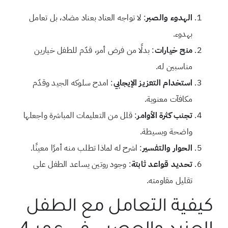
الهدوء والصبر
: لا تواجه العناد بعناد مضاد، بل تعامل
بهدوء.
منح خيارات
: بدلًا من فرض أمر، قدّم للطفل خيارين
مناسبين له.
استخدام التعزيز الإيجابي
: امدح سلوكه الجيد وقدّم
مكافآت معنوية.
تجنب كثرة الأوامر
: قلل من التعليمات المباشرة واجعلها
واضحة وبسيطة.
الحوار والتفسير
: اشرح له لماذا تطلب منه أمرًا معينًا.
تحديد قواعد ثابتة
: وجود روتين يساعد الطفل على
تقليل مقاومته.
كيفية التعامل مع الطفل