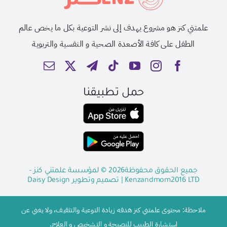
علمتني كنز هو مشروع يهدف إلى نشر التوعية بكل ما يخص عالم
الطفل على كافة الأصعدة الصحية و النفسية والتربوية
حمل تطبيقنا
جميع الحقوق محفوظة2026 © لمؤسسة علمتني كنز -
Kenzandmom2016 LTD
| تصميم وتطوير
Daisy Design
ملاحظة: محتوى علمتني كنز هدفه زيادة التوعية والتثقيف، ولا يغني عن
استشارة الطبيب للنصيحة و التشخيص و العلاج.