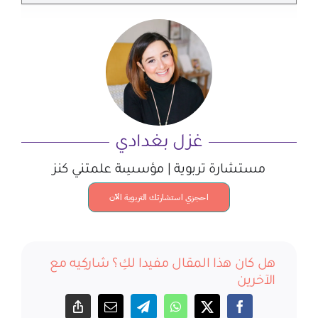
غزل بغدادي
مستشارة تربوية | مؤسسِة علمتني كنز
احجزي استشارتك التربوية الآن
هل كان هذا المقال مفيدا لكِ؟ شاركِيه مع
الآخرين