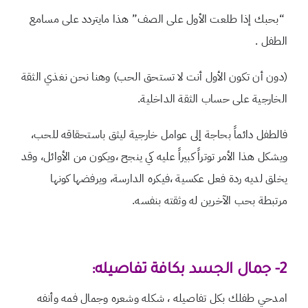
“بحبك إذا طلعت الأول على الصف” هذا مايتردد على مسامع
الطفل .
(دون أن تكون الأول أنت لا تستحق الحب) وهنا نحن نغذي الثقة
الخارجية على حساب الثقة الداخلية.
فالطفل دائماً بحاجة إلى عوامل خارجية ليثق باستحقاقه للحب،
ويشكل هذا الأمر توتراً كبيراً عليه كي ينجح ،ويكون من الأوائل، وقد
يخلق لديه ردة فعل عكسية ،فيكره الدارسة، ويرفضها كونها
مرتبطة بحب الآخرين له وثقته بنفسه.
2-
جمال الجسد بكافة تفاصيله:
امدحي طفلك بكل تفاصيله ، شكله وشعره وجمال فمه وأنفه