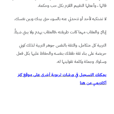
قالها ، وأعطها التقييم اللازم بكل حب وحكمة.
لا تشتكيه لأحد أو تتحدثي عنه بالسوء حتى بينك وبين نفسك.
إياكِ والعقاب مهما كانت طريقته ،فالعقاب يهدم ولا يبني شيئاً.
التربية كل متكامل، والثقة بالنفس جوهر التربية لذلك كوني
حريصة على بناء ثقة طفلك بنفسه والحفاظ عليها بكل فعل
وسلوك وجملة وكلمة تقولينها له.
يمكنك
التسجيل في ورشات تربوية أخرى على موقع كنز
أكاديمي من هنا