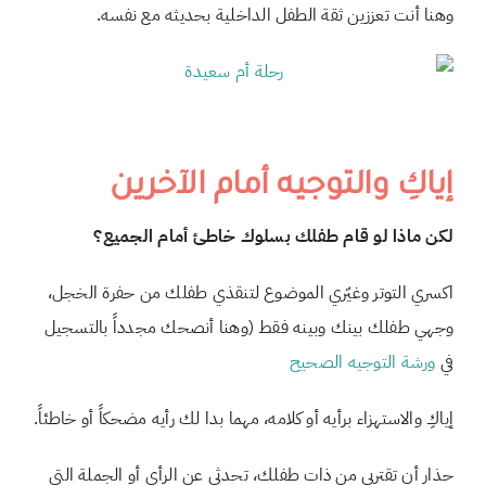
وهنا أنت تعززين ثقة الطفل الداخلية بحديثه مع نفسه.
إياكِ والتوجيه أمام الآخرين
لكن ماذا لو قام طفلك بسلوك خاطئ أمام الجميع؟
اكسري التوتر وغيّري الموضوع لتنقذي طفلك من حفرة الخجل،
وجهي طفلك بينك وبينه فقط (وهنا أنصحك مجدداً بالتسجيل
في
ورشة التوجيه الصحيح
إياكِ والاستهزاء برأيه أو كلامه، مهما بدا لك رأيه مضحكاً أو خاطئاً.
حذارِ أن تقتربي من ذات طفلك، تحدثي عن الرأي أو الجملة التي