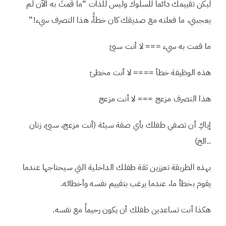
ليكن تقييمك دائماً للسلوك وليس للذات “ما قمتَ به الآن لم
يعجبني، ما فعلته مع صديقك كان خطأً، هذا التصرف سيء!”
ما قمت به سيء === لا أنت سيئ
هذه الوظيفة خطأ ==== لا أنت مخطئ
هذا التصرف مزعج === لا أنت مزعج
إياكِ أن تصفي طفلك بأي صفة سيئة (أنت مزعج، سيئ، زنان
..الخ)
بهذه الطريقة تعززين ثقة طفلك الداخلية التي سيحتاجها عندما
يقوم بخطأ ما، عندما يرغب بتقييم نفسه وأخطائه.
هكذا أنت تساعدين طفلك أن يكون رحيماً مع نفسه.