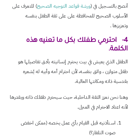
أنصح بالتسجيل في (
ورشة قواعد التوجيه الصحيح
)
للتعرف على
الأسلوب الصحيح للمحافظة على على ثقة الطفل بنفسه
وتعزيزها .
4-
احترمي طفلك بكل ما تعنيه هذه
الكلمة.
الطفل الذي يعيش في بيت يحترم إنسانيته بأدق تفاصيلها هو
طفل متوازن ، واثق بنفسه، لأن احترام أمه وأبيه له يُشعره
بقدسية ذاته ومكانتها العالية.
وهنا نحن نعزز الثقة الداخلية، حيث سيحترم طفلك ذاته ويقدرها
لأنه اعتاد الاحترام في المنزل.
اسـتأذنيه قبل القيام بأي عمل يخصه (ممكن اخفض
صوت التلفاز؟)