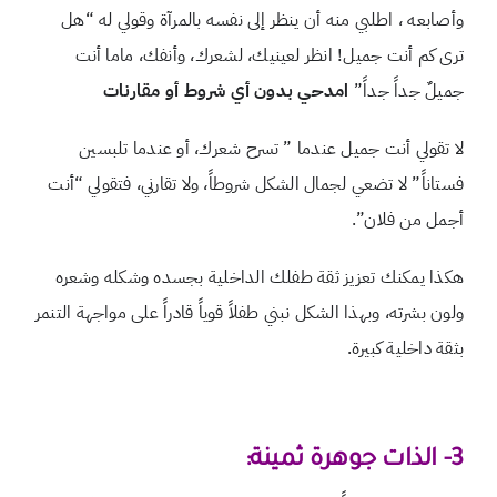
وأصابعه ، اطلبي منه أن ينظر إلى نفسه بالمرآة وقولي له “هل
ترى كم أنت جميل! انظر لعينيك، لشعرك، وأنفك،
ماما أنت
جميلٌ جداً جداً”
امدحي بدون أي شروط أو مقارنات
لا تقولي أنت جميل عندما ” تسرح شعرك، أو عندما تلبسين
فستاناً” لا تضعي لجمال الشكل شروطاً، ولا تقارني، فتقولي “أنت
أجمل من فلان”.
هكذا يمكنك تعزيز ثقة طفلك الداخلية بجسده وشكله وشعره
ولون بشرته، وبهذا الشكل نبني طفلاً قوياً قادراً على مواجهة التنمر
بثقة داخلية كبيرة.
3- الذات جوهرة ثمينة: