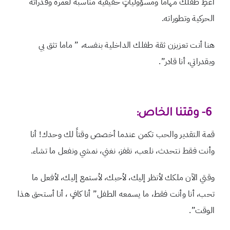
أعطِ طفلك مهاماً ومسؤولياتٍ حقيقية مناسبة لعمره وقدراته
الحركية وتطوراته.
هنا أنت تعزيزن ثقة طفلك الداخلية بنفسه، ” ماما تثق بي
وبقدراتي، أنا قادر”.
6- وقتنا الخاص:
قمة التقدير والحب تكمن عندما أخصص وقتاً لك وحدك!
أنا
وأنت فقط نتحدث، نلعب، نقفز، نغني، نمشي ونفعل ما تشاء.
وقتي الآن ملكك لأنظر إليك، لأحبك، لأستمع إليك، لأفعل ما
تحب،
أنا وأنت فقط، ما يسمعه الطفل” أنا كافٍ ، أنا أستحق هذا
الوقت”.