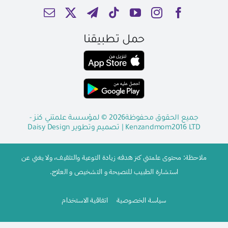
حمل تطبيقنا
جميع الحقوق محفوظة2026 © لمؤسسة علمتني كنز -
Kenzandmom2016 LTD
| تصميم وتطوير
Daisy Design
ملاحظة: محتوى علمتني كنز هدفه زيادة التوعية والتثقيف، ولا يغني عن
استشارة الطبيب للنصيحة و التشخيص و العلاج.
سياسة الخصوصية
اتفاقية الاستخدام