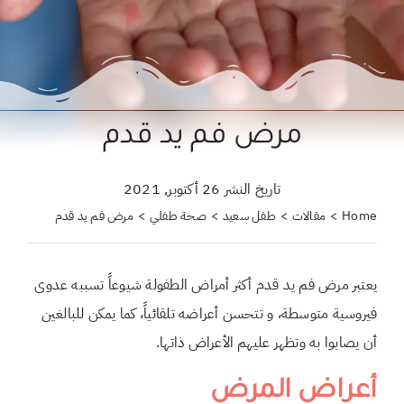
حول علمتني كنز
احجزي استشارة
لبحث
مرض فم يد قدم
ن:
تاريخ النشر 26 أكتوبر, 2021
Home
مقالات
طفل سعيد
صحة طفلي
مرض فم يد قدم
يعتبر مرض فم يد قدم أكثر أمراض الطفولة شيوعاً تسببه عدوى
فيروسية متوسطة، و تتحسن أعراضه تلقائياً،
كما يمكن للبالغين
أن يصابوا به وتظهر عليهم الأعراض ذاتها.
أعراض المرض