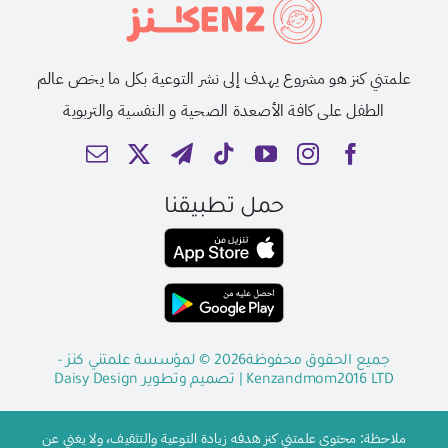
علمتني كنز هو مشروع يهدف إلى نشر التوعية بكل ما يخص عالم
الطفل على كافة الأصعدة الصحية و النفسية والتربوية
حمل تطبيقنا
جميع الحقوق محفوظة2026 © لمؤسسة علمتني كنز -
Kenzandmom2016 LTD
| تصميم وتطوير
Daisy Design
ملاحظة: محتوى علمتني كنز هدفه زيادة التوعية والتثقيف، ولا يغني عن