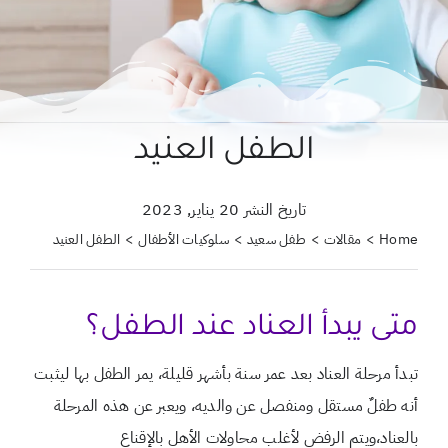
حول علمتني كنز
احجزي استشارة
لبحث
الطفل العنيد
ن:
تاريخ النشر 20 يناير, 2023
Home
مقالات
طفل سعيد
سلوكيات الأطفال
الطفل العنيد
متى يبدأ العناد عند الطفل؟
تبدأ مرحلة العناد بعد عمر سنة بأشهر قليلة، يمر الطفل بها ليثبت
أنه طفلٌ مستقل ومنفصل عن والديه، ويعبر عن هذه المرحلة
بالعناد،ويتم الرفض لأغلب محاولات الأهل بالإقناع