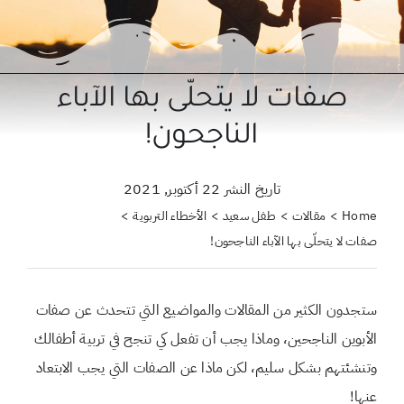
حول علمتني كنز
احجزي استشارة
صفات لا يتحلّى بها الآباء
لبحث
الناجحون!
ن:
تاريخ النشر 22 أكتوبر, 2021
Home
مقالات
طفل سعيد
الأخطاء التربوية
صفات لا يتحلّى بها الآباء الناجحون!
ستجدون الكثير من المقالات والمواضيع التي تتحدث عن صفات
الأبوين الناجحين، وماذا يجب أن تفعل كي تنجح في تربية أطفالك
وتنشئتهم بشكل سليم، لكن ماذا عن الصفات التي يجب الابتعاد
عنها!