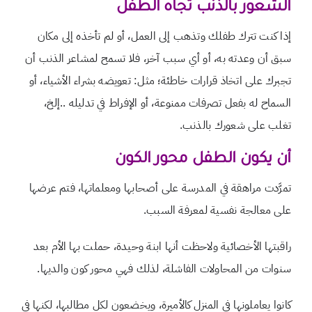
الشعور بالذنب تجاه الطفل
إذا كنت تترك طفلك وتذهب إلى العمل، أو لم تأخذه إلى مكان
سبق أن وعدته به، أو أي سبب آخر، فلا تسمح لمشاعر الذنب أن
تجبرك على اتخاذ قرارات خاطئة؛ مثل: تعويضه بشراء الأشياء، أو
السماح له بفعل تصرفات ممنوعة، أو الإفراط في تدليله ..إلخ،
تغلب على شعورك بالذنب.
أن يكون الطفل محور الكون
تمرَّدت مراهقة في المدرسة على أصحابها ومعلماتها، فتم عرضها
على معالجة نفسية لمعرفة السبب.
راقبتها الأخصائية ولاحظت أنها ابنة وحيدة، حملت بها الأم بعد
سنوات من المحاولات الفاشلة، لذلك فهي محور كون والديها.
كانوا يعاملونها في المنزل كالأميرة، ويخضعون لكل مطالبها، لكنها في