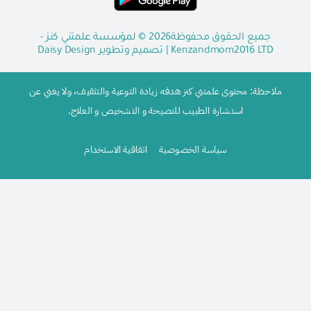
جميع الحقوق محفوظة2026 © لمؤسسة علمتني كنز -
Kenzandmom2016 LTD
| تصميم وتطوير
Daisy Design
ملاحظة: محتوى علمتني كنز هدفه زيادة التوعية والتثقيف، ولا يغني عن
استشارة الطبيب للنصيحة و التشخيص و العلاج.
سياسة الخصوصية
اتفاقية الاستخدام