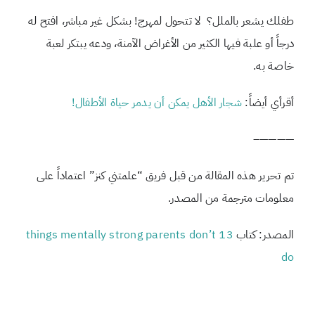
طفلك يشعر بالملل؟ لا تتحول لمهرج! بشكل غير مباشر، افتح له
درجاً أو علبة فيها الكثير من الأغراض الآمنة، ودعه يبتكر لعبة
خاصة به.
أقرأي أيضاً:
شجار الأهل يمكن أن يدمر حياة الأطفال!
————–
تم تحرير هذه المقالة من قبل فريق “علمتني كنز” اعتماداً على
معلومات مترجمة من المصدر.
المصدر: كتاب
13 things mentally strong parents don’t
do