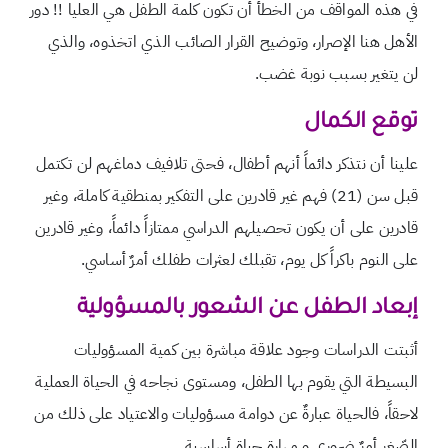
في هذه المواقف من الخطأ أن تكون كلمة الطفل هي العليا !! دور
الأهل هنا الإصرار، وتوضيح القرار الصائب الذي اتخذوه، والذي
لن يتغير بسبب نوبة غضب.
توقع الكمال
علينا أن نتذكر دائماً أنهم أطفال، فحتى تلافيف دماغهم لن تكتمل
قبل سن (21) فهم غير قادرين على التفكير بمنطقية كاملة، وغير
قادرين على أن يكون تحصيلهم الدراسي ممتازاً دائماً، وغير قادرين
على النوم باكراً كل يوم، تقبلك لعثرات طفلك أمرٌ أساسي.
إبعاد الطفل عن الشعور بالمسؤولية
أثبتت الدراسات وجود علاقة مباشرة بين كمية المسؤوليات
البسيطة التي يقوم بها الطفل، ومستوى نجاحه في الحياة العملية
لاحقاً، فالحياة عبارةٌ عن دوامة مسؤوليات والاعتياد على ذلك من
الصّغر أمرٌ ضروري و مهارة حياة أساسية.