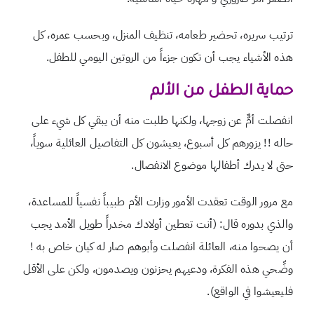
ترتيب سريره، تحضير طعامه، تنظيف المنزل، وبحسب عمره، كل
هذه الأشياء يجب أن تكون جزءاً من الروتين اليومي للطفل.
حماية الطفل من الألم
انفصلت أمٌّ عن زوجها، ولكنها طلبت منه أن يبقي كل شيء على
حاله !! يزورهم كل أسبوع، يعيشون كل التفاصيل العائلية سوياً،
حتى لا يدرك أطفالها موضوع الانفصال.
مع مرور الوقت تعقدت الأمور وزارت الأم طبيباً نفسياً للمساعدة،
والذي بدوره قال: (أنت تعطين أولادك مخدراً طويل الأمد يجب
أن يصحوا منه، العائلة انفصلت وأبوهم صار له كيان خاص به !
وضِّحي هذه الفكرة، ودعيهم يحزنون ويصدمون، ولكن على الأقل
فليعيشوا في الواقع).