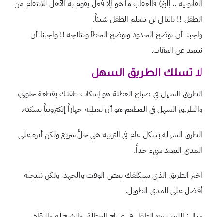
القانونية .. إلخ) فالعقاب ما هو إلا فعل يقوم به الأهل للانتقام من
الطفل !! بالتالي لن يتعلم الطفل شيئاً.
واجبنا أن نوضح الحدود ونوضح الخطأ ونتائجه !! واجبنا أن
نبتعد عن العقاب.
لا تسلك الطريق السهل
الطريق السهل في صباح العطلة هو إسكات طفلك بقطعة حلوى،
والطريق السهل في المطعم هو أن تعطيه جهازاً إلكترونياً يسكته.
الطرق السهلة بشكل عام في التربية هي حلٌّ سريع ولكن أثره على
المدى البعيد سيء جداً.
اختر الطريق الذي سيكلفك بعض الوقت والجهد، ولكن نتيجته
أفضل على المدى الطويل.
مثال: اللعب مع الطفل في صباح العطلة، والشرح له والنقاش