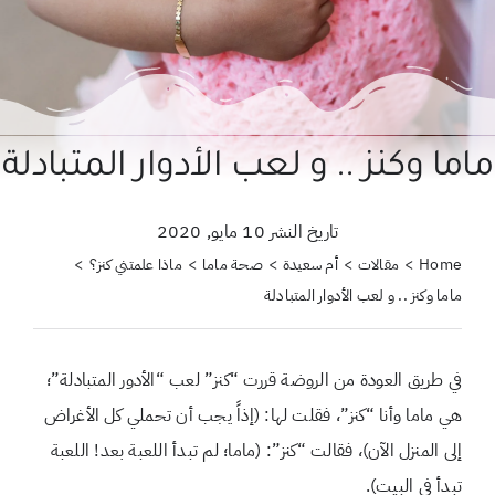
حول علمتني كنز
احجزي استشارة
لبحث
ماما وكنز .. و لعب الأدوار المتبادلة
ن:
تاريخ النشر 10 مايو, 2020
Home
مقالات
أم سعيدة
صحة ماما
ماذا علمتني كنز؟
ماما وكنز .. و لعب الأدوار المتبادلة
في طريق العودة من الروضة قررت “كنز” لعب “الأدور المتبادلة”؛
هي ماما وأنا “كنز”، فقلت لها: (إذاً يجب أن تحملي كل الأغراض
إلى المنزل الآن)، فقالت “كنز”: (ماما؛ لم تبدأ اللعبة بعد! اللعبة
تبدأ في البيت).