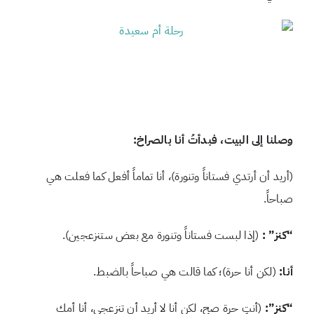
وصلنا إلى البيت، فبدأتُ أنا بالصراخ:
(أريد أن أرتدي فستاناً وتنورة)، أنا تماماً أفعل كما فعلت هي
صباحاً.
“كنز” :
(إذا لبست فستاناً وتنورة مع بعض ستنزعجين).
أنا:
(لكن أنا حرة)؛ كما قالت هي صباحاً بالضبط.
“كنز”:
(أنتِ حرة صح، لكن أنا لا أريد أن تنزعجي، أنا أمك