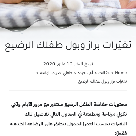
حول علمتني كنز
احجزي استشارة
لبحث
تغيّرات براز وبول طفلك الرضيع
ن:
تاريخ النشر 12 مايو, 2020
Home
مقالات
أم سعيدة
طفلي حديث الولادة
تغيّرات براز وبول طفلك الرضيع
محتويات حفاضة الطفل الرضيع ستتغير مع مرور الأيام ولكي
تكوني مرتاحة ومطمئنة في الجدول التالي تفاصيل تلك
التغيرات بحسب العمر(الجدول ينطبق على الرضاعة الطبيعية
فقط):