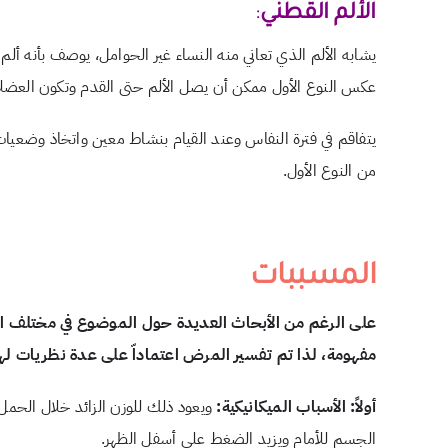
الألم القطني
:
يشابه الألم الذي تعاني منه النساء غير الحوامل، يوصف بأنه ألم
عكس النوع الأول ممكن أن يصل الألم حتى القدم وتكون العضلا
يتفاقم في فترة النفاس وعند القيام بنشاط معين واتخاذ وضعيات 
من النوع الأول.
المسببات
على الرغم من الأبحاث العديدة حول الموضوع في مختلف الأعر
مفهومة، لذا تم تفسير المرض اعتماداّ على عدة نظريات له
أولاً: الأسباب الميكانيكية:
ويعود ذلك للوزن الزائد خلال الحمل
الجسم للأمام ويزيد الضغط على أسفل الظهر.