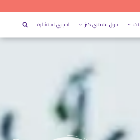
ات
حول علمتني كنز
احجزي استشارة