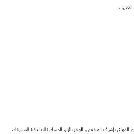
الفقري.
اج الدوائي بإشراف المختص، الوخز بالإبر، المساج (التدليك) الاسترخاء،