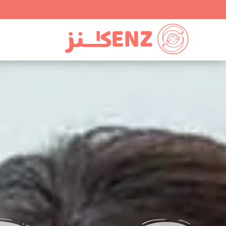
Ski
t
conten