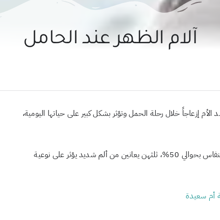
آلام الظهر عند الحامل
 الأم إزعاجاً خلال رحلة الحمل وتؤثر بشكل كبير على حياتها اليومية،
تقدر نسبة الإصابة بألم أسفل الظهر عند الحامل أو خلال فترة النفاس بحوالي 50%، ثلثهن يعانين من ألم شديد يؤثر على نوعية