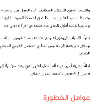
والنتيجة الأخرى للتبدلات الميكانيكية أثناء الحمل هي استجابة 
وضغط العمود الفقري يتجلى ذلك في انضغاط العمود الفقري للح
وحاجتها لوقت أطول للتعافي منه مقارنة مع امرأة لا تعاني منه.
ثانياً: الأسباب الهرمونية:
ترجع لتضاعف نسبة هرمون الريلاكسين
وشعور عام بعدم الراحة ليس فقط في المفصل العجزي الحرقفي 
الفقري.
ثالثاً
: نظرية أخرى عزت ألم أسفل الظهر الذي يزداد سوءً ليلاً إ
وريدي في الحوض والعمود الفقري القطني.
عوامل الخطورة