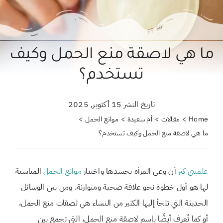
حول علمتني كنز
احجزي استشارة
ما هي لاصقة منع الحمل وكيف
لبحث
تستخدم؟
ن:
تاريخ النشر 15 أكتوبر, 2025
Home
مقالات
أم سعيدة
موانع الحمل
ما هي لاصقة منع الحمل وكيف تستخدم؟
علمتني كنز
أن وعي المرأة بجسدها واختيار
موانع الحمل
المناسبة
لها هو أول خطوة نحو علاقة صحية ومتوازنة. ومن بين الوسائل
الحديثة التي تلجأ إليها الكثير من النساء هي لصقات منع الحمل،
أو كما تُعرف أيضًا باسم لاصقة منع الحمل، التي تجمع بين