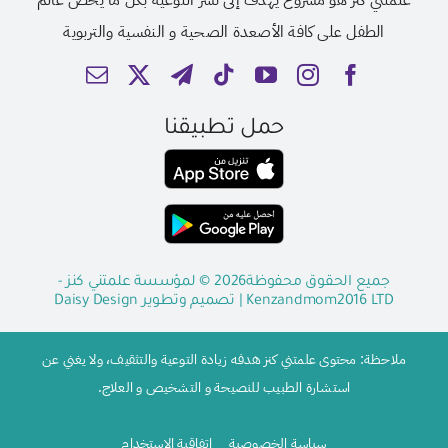
علمتني كنز هو مشروع يهدف إلى نشر التوعية بكل ما يخص عالم
الطفل على كافة الأصعدة الصحية و النفسية والتربوية
حمل تطبيقنا
جميع الحقوق محفوظة2026 © لمؤسسة علمتني كنز -
Kenzandmom2016 LTD
| تصميم وتطوير
Daisy Design
ملاحظة: محتوى علمتني كنز هدفه زيادة التوعية والتثقيف، ولا يغني عن
استشارة الطبيب للنصيحة و التشخيص و العلاج.
سياسة الخصوصية
اتفاقية الاستخدام