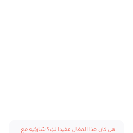
هل كان هذا المقال مفيدا لكِ؟ شاركِيه مع