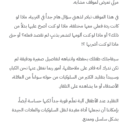
مربّي تعرض لموقف مشابه.
في هذا الموقف تبادر لذهني سؤال هام جداً في التربية، ماذا لو
كانت ردة فعلي معها مختلفة، ماذا لو كنت أصرخ عليها بدلاً من
ذلك؟ أو ماذا لو كنت ألومها لتشعر بذنبٍ لم تقصد فعله؟ أو حتى
ماذا لو كنت أضربها ؟!
سيفاجئك طفلك بحفظه وانتباهه لتفاصيل صغيرة ودقيقة لم
تكن تدرك أنه قادر على ملاحظتها، أمور ربما نغفل عنها نحن الكبار،
وسيبدأ بتقليد الكثير من السلوكيات من حوله سواءاً من العائلة،
الأصدقاء أو ما يشاهده على التلفاز.
التقليد عند الأطفال آلية تعلّم قوية جداً لكنها حساسة أيضاً،
بإمكاننا أن نجعلها أداة مفيدة لنقل السلوكيات والعادات الجيدة
بشكل سلسل وممتع.