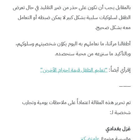
بالمقابل يجب أن نكون على حذر من ضرر التقليد في حال تعرض
الطفل لسلوكيات سلبية بشكل كبير لا يمكن ضبطه أو التعامل
معه بشكل صحيح.
أطفالنا مرآتنا، ما نعاملهم به اليوم يكوّن شخصيتهم وسلوكهم،
وبالتأكيد ما سنزرعه من محبة سنحصده.
إقرأي أيضاً:
“تعليم الطفل قيمة احترام الآخرين”
———
تم تحرير هذه المقالة اعتماداً على ملاحظات يومية وتجارب
شخصية لـ:
غزل بغدادي
مؤسسة مشروع
علمتني كنز