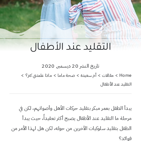
حول علمتني كنز
احجزي استشارة
لبحث
التقليد عند الأطفال
ن:
تاريخ النشر 20 ديسمبر, 2020
Home
مقالات
أم سعيدة
صحة ماما
ماذا علمتني كنز؟
التقليد عند الأطفال
يبدأ الطفل بعمر مبكر بتقليد حركات الأهل وأصواتهم، لكن في
مرحلة ما التقليد عند الأطفال يصبح أكثر تعقيداً، حيث يبدأ
الطفل بتقليد سلوكيات الآخرين من حوله، لكن هل لهذا الأمر من
فوائد؟