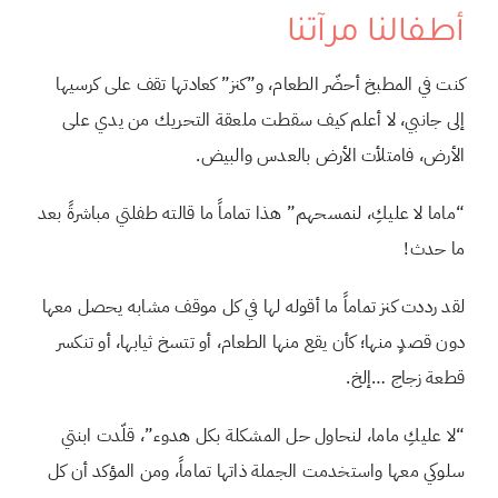
أطفالنا مرآتنا
كنت في المطبخ أحضّر الطعام، و”كنز” كعادتها تقف على كرسيها
إلى جانبي، لا أعلم كيف سقطت ملعقة التحريك من يدي على
الأرض، فامتلأت الأرض بالعدس والبيض.
“ماما لا عليكِ، لنمسحهم” هذا تماماً ما قالته طفلتي مباشرةً بعد
ما حدث!
لقد رددت كنز تماماً ما أقوله لها في كل موقف مشابه يحصل معها
دون قصدٍ منها؛ كأن يقع منها الطعام، أو تتسخ ثيابها، أو تنكسر
قطعة زجاج …إلخ.
“لا عليكِ ماما، لنحاول حل المشكلة بكل هدوء”، قلّدت ابنتي
سلوكي معها واستخدمت الجملة ذاتها تماماً، ومن المؤكد أن كل