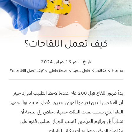
حول علمتني كنز
احجزي استشارة
لبحث
كيف تعمل اللقاحات؟
ن:
تاريخ النشر 19 فبراير, 2024
Home
مقالات
طفل سعيد
صحة طفلي
كيف تعمل اللقاحات؟
بدأ ظهور اللقاح قبل 200 عام عندما لاحظ الطبيب ادوارد جينر
أن الفلاحين الذين تعرضوا لمرض جدري الأبقار، لم يصابوا بجدري
الماء الذي تسبب بموت المئات حينها، وخلص إلى نتيجة أن
تشابهاً في جراثيم المرضين أكسب الجهاز المناعي قدرة على
مكافحة المرض وهنا نشأت فكرة اللقاحات.