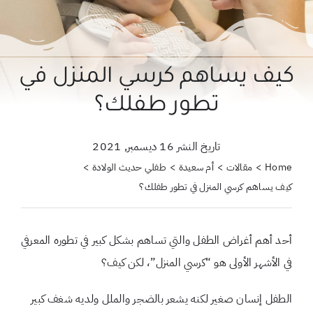
حول علمتني كنز
احجزي استشارة
كيف يساهم كرسي المنزل في
لبحث
تطور طفلك؟
ن:
تاريخ النشر 16 ديسمبر, 2021
Home
مقالات
أم سعيدة
طفلي حديث الولادة
كيف يساهم كرسي المنزل في تطور طفلك؟
أحد أهم أغراض الطفل والتي تساهم بشكل كبير في تطوره المعرفي
في الأشهر الأولى هو “كرسي المنزل”، لكن كيف؟
الطفل إنسان صغير لكنه يشعر بالضجر والملل ولديه شغف كبير