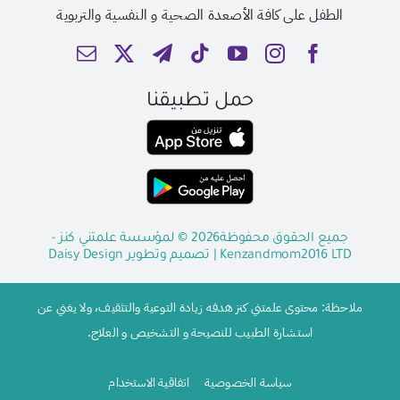
الطفل على كافة الأصعدة الصحية و النفسية والتربوية
حمل تطبيقنا
جميع الحقوق محفوظة2026 © لمؤسسة علمتني كنز -
Kenzandmom2016 LTD
| تصميم وتطوير
Daisy Design
ملاحظة: محتوى علمتني كنز هدفه زيادة التوعية والتثقيف، ولا يغني عن
استشارة الطبيب للنصيحة و التشخيص و العلاج.
سياسة الخصوصية
اتفاقية الاستخدام