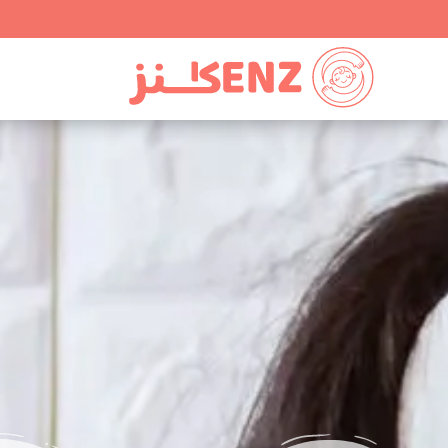
Ski
t
conten