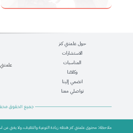
حول علمتني كنز
الاستشارات
المناسبات
علمتني 
وكلائنا
انضمي إلينا
تواصلي معنا
جميع الحقوق محفوظة2026 © لمؤسسة علم
ملاحظة: محتوى علمتني كنز هدفه زيادة التوعية والتثقيف، ولا يغني عن 