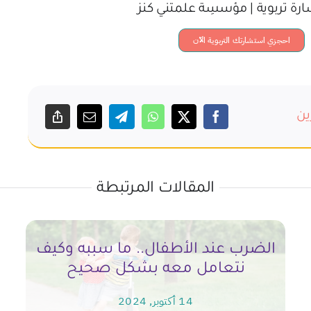
ة تربوية | مؤسسِة علمتني كنز
احجزي استشارتك التربوية الآن
ين
المقالات المرتبطة
الضرب عند الأطفال.. ما سببه وكيف
نتعامل معه بشكل صحيح
14 أكتوبر, 2024