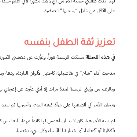
لهذا بدت طفلتي حزينة أكبر من أي وقت مضى؛ لأني أعلم جيداً كم 
على الأقل من خلال “رسمتها” الصغيرة.
تعزيز ثقة الطفل بنفسه
في هذه اللحظة
مسكت الرسمة فوراً، وعبَّرت عن دهشتي الكبيرة 
مدحت أداء “شام” في تفاصيلها؛ كاختيار الألوان الباردة، ودقة رس
وبالرغم من رؤيتي الرسمة لعدة مرات إلا أنني عبَّرت عن إعجابي بها
وتجاوز الأمر أني ألصقتها على مرآة غرفة النوم، وأخبرتها كم تبدو 
لم ينته الأمر هنا، كان لا بد أن أهمس لها كلاماً مهماً، بأنه لي
بأفكارنا أو أفعالنا، أو اختياراتنا للأشياء وكل شيء يخصنا.