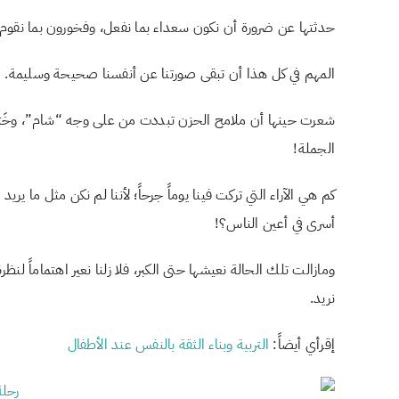
حدثتها عن ضرورة أن نكون سعداء بما نفعل، وفخورون بما نقوم به
المهم في كل هذا أن تبقى صورتنا عن أنفسنا صحيحة وسليمة.
شعرت حينها أن ملامح الحزن تبددت من على وجه “شام”، وخَتمت حد
الجملة!
كم هي الآراء التي تركت فينا يوماً جرحاً؛ لأننا لم نكن مثل ما يري
أسرى في أعين الناس؟!
ومازالت تلك الحالة نعيشها حتى الكبر، فلا زلنا نعير اهتماماً لنظر
نريد.
إقرأي أيضاً:
التربية وبناء الثقة بالنفس عند الأطفال