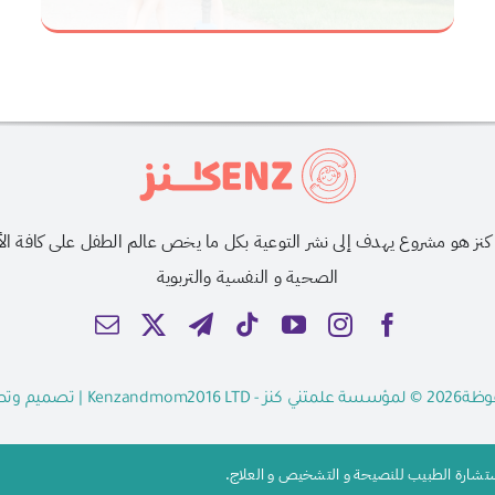
كنز هو مشروع يهدف إلى نشر التوعية بكل ما يخص عالم الطفل على كافة ا
الصحية و النفسية والتربوية
تني كنز -
Kenzandmom2016 LTD
| تصميم وتط
استشارة الطبيب للنصيحة و التشخيص و العلاج.