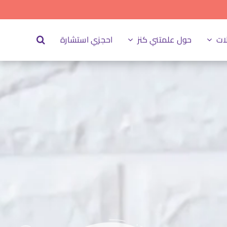
ات
حول علمتني كنز
احجزي استشارة