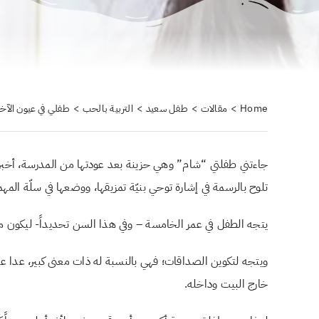
Home
مقالات
طفل سعيد
التربية بالحب
طفلي في عيون الآخ
جاءتني طفلتي “شام” وهي حزينة بعد عودتها من المدرسة، أخبرتن
تلوح بالرسمة في إشارة توحي بنيّة تمزيقها، ووضعها في سلّة المهم
يتجه الطفل في عمر الخامسة – وفي هذا السن تحديداً- ليكون مستقل
ويتجه لتكوين الصداقات؛ فهي بالنسبة له ذات معنى كبير، عدا ع
خارج البيت وداخله.