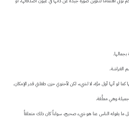
تولي اهتماماً لتكوين صورة جيدة عن ذاتها في عيون أًصدقائها، أو
بجمالها.
م الفراشة.
 كما لو أنها أول مرَّة، لا لشيء، لكن لأحتوي حزن طفلتي قدر الإمكان.
جميلة وهي معلَّقة.
س كل ما يقوله الناس عنا هو شيء صحيح، سواءاً كان ذلك متعلقاً