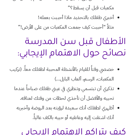
مكعبات قبل أن يسقط؟”
أخبري طفلك بالتحديد ماذا أحببت بعمله!
مثلاً “أحببت كيف جمعت المكعبات من على الأرض!”
الأطفال قبل سن المدرسة
نصائح حول الاهتمام الإيجابي:
خصصي وقتاً للقيام بالأنشطة المحببة لطفلك معاً. (تركيب
المكعبات، الرسم، ألعاب البازل…)
تذكري أن تبتسمي وتنظري في عيني طفلك صباحاً عندما
تحييه والأفضل أن تأخذي لحظات من وقتك لعناقه.
أظهري لطفلك أنك سعيدة لرؤيته بعد الروضة وأخبريه
أنك اشتقت إليه وعانقيه أو حييه بالكف عالياً.
كيف يتراكم الاهتمام الإيجابي