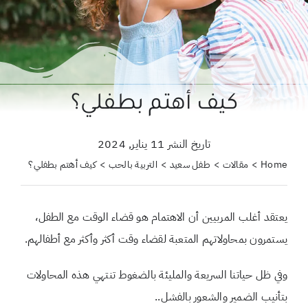
حول علمتني كنز
احجزي استشارة
لبحث
كيف أهتم بطفلي؟
ن:
تاريخ النشر 11 يناير, 2024
Home
مقالات
طفل سعيد
التربية بالحب
كيف أهتم بطفلي؟
يعتقد أغلب المربيين أن الاهتمام هو قضاء الوقت مع الطفل،
يستمرون بمحاولاتهم المتعبة لقضاء وقت أكثر وأكثر مع أطفالهم.
وفي ظل حياتنا السريعة والمليئة بالضغوط تنتهي هذه المحاولات
بتأنيب الضمير والشعور بالفشل..