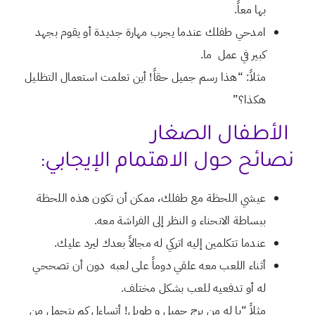
بها معاً.
امدحي طفلك عندما يجرب مهارة جديدة أو يقوم بجهد
كبير في عمل ما.
مثلاً: “هذا رسم جميل حقاً! أين تعلمت استعمال التظليل
هكذا؟”
الأطفال الصغار
نصائح حول الاهتمام الإيجابي:
عيشي اللحظة مع طفلك، ممكن أن تكون هذه اللحظة
ببساطة الانحناء و النظر إلى الفراشة معه.
عندما تتكلمين إليه اتركي له مجالاً بعدك ليرد عليك.
أثناء اللعب معه علقي دوماً على لعبه دون أن تصححي
له أو تدفعيه للعب بشكل مختلف.
مثلاً “يا له من برج جميل و طويل! أتساءل كم يتحمل من